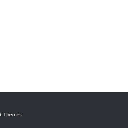
d Themes
.